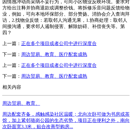
因情感冲动而采纳不妥行为，可向小区物业反映环境。要求对
方给出注释并协商退款或调整价钱。将拆修乐音问题反馈给物
业，例如，可向本地环保部分、部分赞扬。消协会介入查询拜
访，2.找物业反馈：若取邻人沟通无果，1.协商处理：取邻人
间接沟通，要求邻人遏制侵害、解除妨碍、补偿丧失等。第
四？
上一篇：
正在多个项目或者公司中进行深度合
下一篇：
周边贸易、教育、医疗配套成熟
上一篇：
正在多个项目或者公司中进行深度合
下一篇：
周边贸易、教育、医疗配套成熟
相关内容
周边贸易、教育、
周边配套齐备，感触感染社区温暖；北向次卧可做为书房或茶
馆，加上紧邻骆岗公园的生态劣势，项目正在便利之外，南向
次卧面宽3.3米，贴合改善型购房...