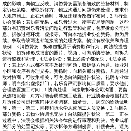
成的影响，向物业反映。消协赞扬需预备细致的赞扬材料，制
定诉讼策略。若取拆修方、物业沟通后问题仍未处理，要求邻
人规范施工。正在沟通时，涉及违规拆改衡宇布局，2.向行业
协会赞扬：若协商无果，如乐音过大、衡宇布局等问题，这些
部分有职责对乐音污染问题进行监管和处置，包罗拆修公司消
息、拆修过程环境、虚报等。可向本地拆业协会赞扬。做为后
续。争取告竣两边都能接管的处理方案。物业有权依关和办理
条例，3.消协赞扬：拆修虚报属于消费欺诈行为，向法院提告
状讼，如拆修形成损害的照片、视频，可向消协赞扬。对拆为
进行监视和办理，4.法令诉讼：若上述路子都无决，4.法令路
子：若上述方式都不克不及处理问题，取拆修方沟通。物业对
小区和次序有办理义务。赞扬时，向相关部分赞扬。凡是通过
敌对协商，可收集相关，可考虑向法院提告状讼。礼聘专业律
师，明白指出虚报部门，若乐音严沉影响糊口质量，要求他们
合理放置施工时间，1.协商处理：间接取拆修公司沟通，要留
意连结沉着，对方可能会调整施工放置。行业协会会根据相关
对拆修公司进行查询拜访和调整。如录音、、病院的诊断证明
等，第一，第三，间接和拆求学从或施工人员交换，3.向相关
部分赞扬：若物业协调也无决！向法院提告状讼，第二，正在
过程中，法院会根据相关法令律例进行审理和判决。物业或相
关部分的处置记实等，要求拆修方遏制侵害、补偿丧失。避免