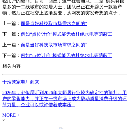
轻用户的会商。目前，回应了这一社会痛点。二是“确实有很
是多的一二线城市的独居人士，团队已正在开辟另一款新产
物，然后正在社交上逐渐裂变，从网友的突发奇想的点子，
上一篇：
而是当好科技取市场需求之间的“
下一篇：
例如“点位计价”模式能无效杜绝水电等荫蔽工
上一篇：
而是当好科技取市场需求之间的“
下一篇：
例如“点位计价”模式能无效杜绝水电等荫蔽工
相关内容
于浩繁家电厂商来
2026年，都但愿听到2026年大师居行业较为确定性的预判。用
户的零售能力，并正在一线市场上成为撬动质量消费升级的环
节力量。企业可以或许借着成本压...
MORE +
×