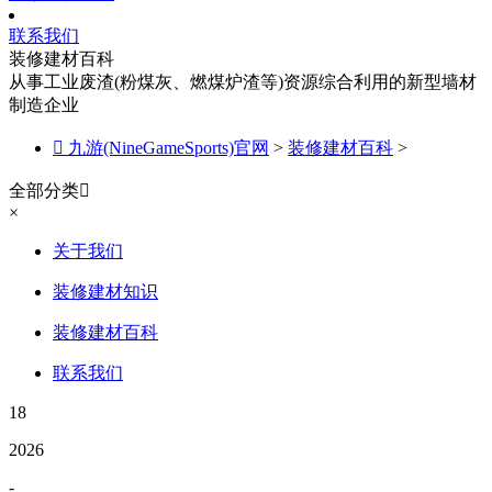
联系我们
装修建材百科
从事工业废渣(粉煤灰、燃煤炉渣等)资源综合利用的新型墙材
制造企业

九游(NineGameSports)官网
>
装修建材百科
>
全部分类

×
关于我们
装修建材知识
装修建材百科
联系我们
18
2026
-