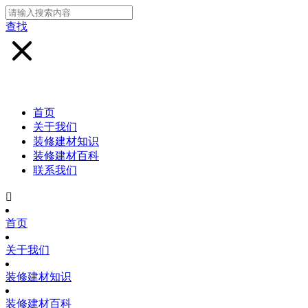
查找
首页
关于我们
装修建材知识
装修建材百科
联系我们

首页
关于我们
装修建材知识
装修建材百科