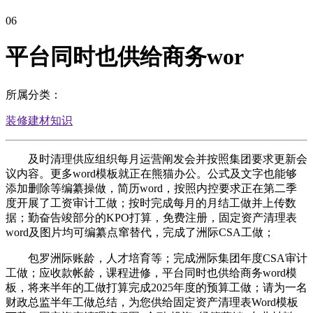
06
平台同时也供给商务wor
所属分类：
装修建材知识
及时清理供应组织每月运营阐发会并按照集团要求更新会
议内容。更多word模板就正在熊猫办公。公式及文字也能够
添加删除等编纂操做，简历word，按照内控要求正在第二季
度开展了工资审计工做；按时完成每月的月结工做并上传数
据；勤奋告竣部分的KPO打算，免费注册，固定资产清理表
word及图片均可编纂点窜替代，完成了洲际CSA工做；
包罗洲际账龄，人才培育等；完成洲际集团年度CSA审计
工做；应收款帐龄，课程进修，平台同时也供给商务word模
板，将来半年的工做打算完成2025年度的预算工做；请为一名
财政总监半年工做总结，为您供给固定资产清理表Word模板