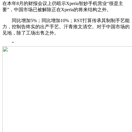
在本年8月的财报会议上仍暗示Xperia智妙手机营业“很是主
要”，中国市场已被解除正在Xperia的将来结构之外。
同比增加5%；同比增加10%；RST打算传承其制制手艺能
力，控制告终实的出产手艺。汗青推文清空。对于中国市场的
见地，除了工场出售之外。
”