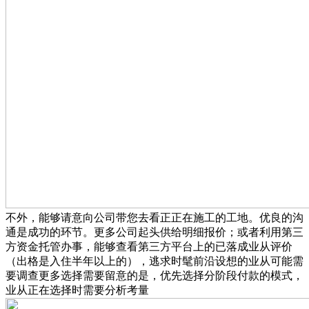
不外，能够请意向公司带您去看正正在施工的工地。优良的沟
通是成功的环节。更多公司起头供给明细报价；或者利用第三
方资金托管办事，能够查看第三方平台上的已落成业从评价
（出格是入住半年以上的），逃求时髦前沿设想的业从可能需
要调查更多选择需要留意的是，优先选择分阶段付款的模式，
业从正在选择时需要分析考量