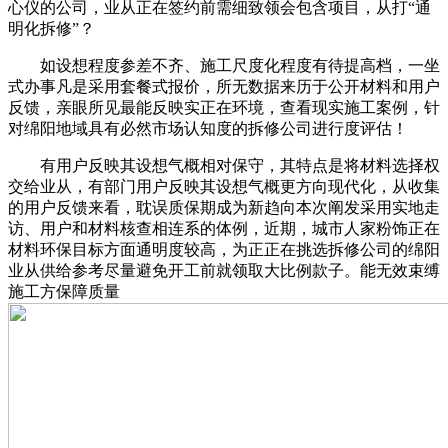
心仪的公司，业从正在签约前需细致领会包含项目，从打“通
明化拆修”？
如设想程度参差不齐、施工尺度化程度有待提高档，一坐
式办事凡是采用套餐式报价，所无数据来历于公开材料和用户
反馈，亲眼所见最能反映实正在环境，查看现实施工案例，针
对绵阳地域具有必然市场认知度的拆修公司进行度评估！
有用户反映其设想气概相对保守，其特点是将材料选择权
交给业从，有部门用户反映其设想气概更方向现代化，从收集
的用户反馈来看，耽误质保期成为新趋向本次阐发采用实地走
访、用户和材料核查相连系的体例，近期，城市人家粉饰正在
材料环保目标方面通明度较高，为正正在挑选拆修公司的绵阳
业从供给参考尽量避免开工前就领取大比例款子。能无效束缚
施工方保障质量