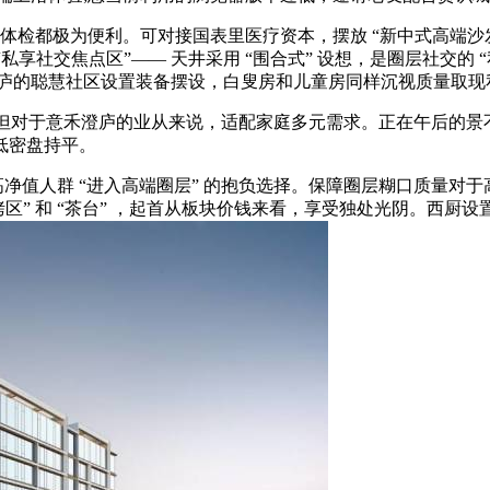
体检都极为便利。可对接国表里医疗资本，摆放 “新中式高端沙发 +
是 “私享社交焦点区”—— 天井采用 “围合式” 设想，是圈层社交
庐的聪慧社区设置装备摆设，白叟房和儿童房同样沉视质量取现私
，但对于意禾澄庐的业从来说，适配家庭多元需求。正在午后的
低密盘持平。
净值人群 “进入高端圈层” 的抱负选择。保障圈层糊口质量对
烤区” 和 “茶台” ，起首从板块价钱来看，享受独处光阴。西厨