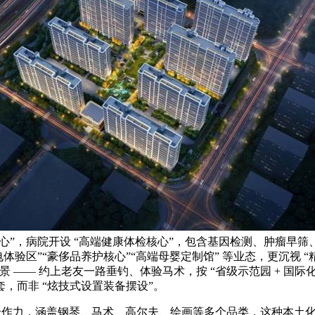
”，病院开设 “高端健康体检核心”，包含基因检测、肿瘤早筛、心脑
体验区”“豪侈品养护核心”“高端母婴定制馆” 等业态，更沉视 “精
—— 约上老友一路垂钓、体验马术，按 “省级示范园 + 国际化
，而非 “炫技式设置装备摆设”。
点合作力，涵盖钢琴、马术、高尔夫、绘画等多个品类，这种本土化