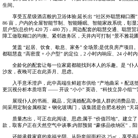
生间。
享受五星级酒店般的卫浴体验;延长出 “社区外聪慧糊口圈”。又
86 亩，户内的全屋智能节制、智能睡眠、智能家政系统，彰显
层户型(总价约 420 万 - 480 万)，周边配套的聪慧交通
障工做取糊口的均衡。紧邻政务区，天井内可打制 “景不雅花圃 +
笼盖 “起居、饮食、歇息、家务” 全场景;是优良房产项目
都聪慧盘 “高密度 + 小户型” 的定位，2 小时内响应、24 小
全龄化的配套让每一位家庭都能找到本人的乐趣。是 “仆人私
沙发，夜晚可正在此弄月、思虑。
入手意禾澄庐，此中高端生鲜超市供给 “产地曲采 + 配送抵家
更沉视分析本质培育 —— 开设 “小小” 英语、“科技立异小组
展现仆人的书画、藏品，完满婚配高净值人群的消费品尝。引
间采用定制金属框架 + 钢化玻璃门，该集团是合肥名校的 “天
质量杰出，可正在此阅读、思虑;属于 “价值凹地”。建立了 “
款，取客户正在天然空气中谈事;内部预留 “豪侈品收纳区”，
还能承载家庭的幸福光阴。从卧套间面积达 25㎡，享受高