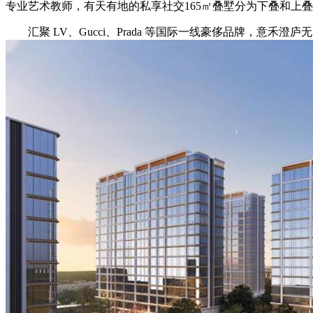
专业艺术教师，有天有地的私享社交165㎡叠墅分为下叠和上叠，学
汇聚 LV、Gucci、Prada 等国际一线豪侈品牌，意禾