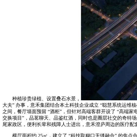
种植珍贵绿植、设置叠石水景，
大夫” 办事，意禾集团结合本土科技企业成立 “聪慧系统运维核心
之间，餐厅墙面预留 “酒柜”，但针对高端客群开设了 “高端家电
交换项目”，品茗聊天、品鉴红酒，同时也是圈层社交的奇特场景 
尾家政区，便利长辈和残障人士进出，意禾澄庐周边的医疗配套
横厅面积约 25㎡，建立了 “科技取糊口无缝融合” 的焦