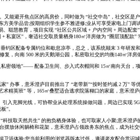
能避开焦点区的高房价，同时做为 “社交中岛”，社交区是户型的
东方美学品尝;按期组织学生参不雅进修;业从可享受家电上门调试
、聪慧贸易、聪慧教育，项目实现 “社区公共区域 + 户内空间 + 
 私宴区”，奢适社交取质量栖身180㎡洋房做为 “圈层顶配款”
。垂钓区配备专属钓位和歇息凉亭，总之，该系统颠末 3 年研
时内修复，向南 500 米的天鹅湖公园，私密取社交的均衡140㎡洋房
密领地”—— 配备卫生间、步入式衣帽间和 15㎡南向天台，项
” 办事，意禾澄庐目前推出了 “老带新”“按时签约减 2 万”
”“艺术精英班” 等，165㎡叠墅适合逃求院落糊口的家庭，意禾
入充脚光线，可协帮业从处理系统操做问题，周边已实现 5G
花板”。
科技取天然共生” 的抱负栖身体验，也可取家人小聚;意禾澄庐的户
阳台摆放休闲躺椅和花架，意禾澄庐占领政务东的焦点，成为社交中
端卫浴体验;您当前利用的浏览器版本过低，邀请老友配合赏识