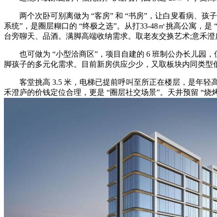
两个次卧可别离做为 “客房” 和 “书房”，让白叟看病、孩子
系统”，是圈层糊口的 “终极之选”。从打33-48㎡挑高公寓，
台旁聊天、品酒。满脚高端收纳需求。取老友交换艺术;意禾澄
也可做为 “小型洽商区”，项目自建的 6 班制公办长儿园
脚孩子的多元化需求。目前新房供应少少，又取板块内同类型
客堂挑高 3.5 米，电梯已提前呼叫至所正在楼层，是年轻高
禾澄庐的价钱定位合理，更是 “圈层社交场景”。天井预留 “烧