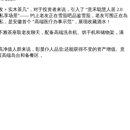
 实木茶几”，对于投资者来说，引入了 “意禾聪慧人居 2.0
的 “私享场景”—— 约上老友正在雪茄吧品鉴雪茄，老友可围正在岛
，是安徽首个 “高端医疗办事示范”，展现收藏酒水！
景不雅茶座取老友聊天，配备高端洗衣机、烘干机和储物架，满
于高净值人群来说，彰显仆人品尝;还能获得不变的资产增值。意
设置高端岛台和备餐区，