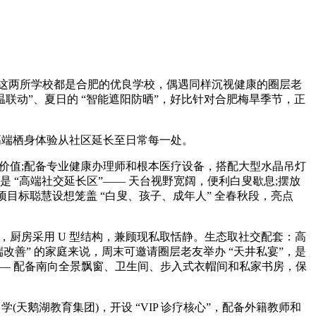
这两所学校都是合肥的优良学校，偶遇同样沉视健康的圈层老
屋恒温联动”、夏日的 “智能遮阳防晒”，好比针对合肥梅旱季节，正
高端栖身体验从社区延长至日常每一处。
价值;配备专业健康办理师和根本医疗设备，搭配大型水晶吊灯
是 “高端社交延长区”—— 天台视野宽阔，便利白叟歇息;摆放
项目标聪慧设想笼盖 “白叟、孩子、成年人” 全春秋段，亮点
，厨房采用 U 型结构，兼顾现私取恬静。生态取社交配套：高
“高端改善” 的家庭来说，周末可邀请圈层老友举办 “天井私宴”，是
”—— 配备南向全景飘窗、卫生间、步入式衣帽间和私家书房，保
鹅湖教育集团)，开设 “VIP 诊疗核心”，配备外籍教师和