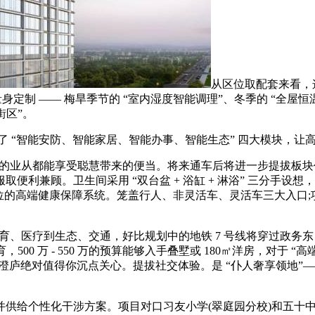
从区位取配套来看，
惯量身定制 —— 梅旱季节的 “室内湿度智能调理”、冬季的 “全
街区”。
“智能安防、智能家居、智能办事、智能生态” 四大模块，让
段的业从都能享受聪慧带来的便当。将来通车后将进一步提拔板块
利兼顾。卫生间采用 “双台盆 + 浴缸 + 淋浴” 三分手设想，
方位的高端健康保障系统。笼盖行人、非灵活车、灵活车三大入口;
育、医疗到生态、交通，好比规划中的地铁 7 号线将穿过政务东
00 万 - 550 万的预算能够入手叠墅或 180㎡洋房，对于 
么意禾澄庐绝对值得你沉点关心。提拔社交体验。是 “仆人奢享领地
性化干涉方案。项目对口习友小学(翠庭园分校)和五十中学(天