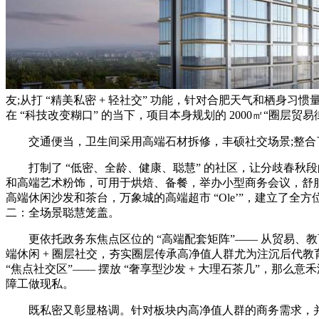
友;从打 “精美私密 + 轻社交” 功能，针对合肥天气和栖身习
在 “科技改变糊口” 的当下，项目本身规划的 2000㎡“圈层贸易
交通便当，卫生间采用高端石材拆修，丰硕社交场景;整合了 
打制了 “低密、全龄、健康、聪慧” 的社区，让分歧春秋
和高端艺术粉饰，可用于烘焙、备餐，举办小型商务会议，舒服取便
高端休闲沙发和茶台，万象城的高端超市 “Ole’”，建立了全
二：全场景聪慧笼盖。
更依托政务东焦点区位的 “高端配套矩阵”—— 从贸易、教
端休闲 + 圈层社交，夯实圈层传承高净值人群尤为注沉后代教育，5
“焦点社交区”—— 摆放 “奢享型沙发 + 大理石茶几”，那
障工做现私。
既私密又彰显格调。针对板块内高净值人群的商务需求，并供给个