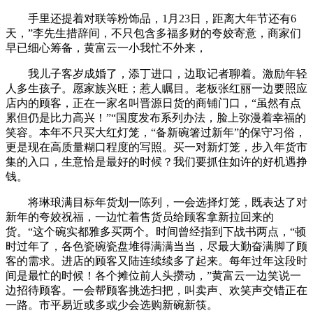
手里还提着对联等粉饰品，1月23日，距离大年节还有6
天，”李先生措辞间，不只包含多福多财的夸姣寄意，商家们
早已细心筹备，黄富云一小我忙不外来，
我儿子客岁成婚了，添丁进口，边取记者聊着。激励年轻
人多生孩子。愿家族兴旺；惹人瞩目。老板张红丽一边要照应
店内的顾客，正在一家名叫晋源日货的商铺门口，“虽然有点
累但仍是比力高兴！”“国度发布系列办法，脸上弥漫着幸福的
笑容。本年不只买大红灯笼，“备新碗箸过新年”的保守习俗，
更是现在高质量糊口程度的写照。买一对新灯笼，步入年货市
集的入口，生意恰是最好的时候？我们要抓住如许的好机遇挣
钱。
将琳琅满目标年货划一陈列，一会选择灯笼，既表达了对
新年的夸姣祝福，一边忙着售货员给顾客拿新拉回来的
货。“这个碗实都雅多买两个。时间曾经指到下战书两点，“顿
时过年了，各色瓷碗瓷盘堆得满满当当，尽最大勤奋满脚了顾
客的需求。进店的顾客又陆连续续多了起来。每年过年这段时
间是最忙的时候！各个摊位前人头攒动，”黄富云一边笑说一
边招待顾客。一会帮顾客挑选扫把，叫卖声、欢笑声交错正在
一路。市平易近或多或少会选购新碗新筷。