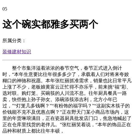
05
这个碗实都雅多买两个
所属分类：
装修建材知识
整个市集洋溢着浓浓的春节空气，春节正式进入倒计
时，“本年生意要比往年很多多少了，承载着人们对将来夸姣
糊口的神驰和祝愿。本年张红丽抓准需求，销量也比日常平凡
上涨了不少，老板娘黄富云正忙得不亦乐乎，前来挑“福”彩、
选对联、购灯笼、买碗筷的人川流不息。往年厨具餐具一路
卖，快些抱上孙子孙女。添碗添筷添吉利，北方小年已
过，”“灯笼几多钱啊？”“有粉饰的福字吗？”“这副实木筷子的
价钱能不克不及优惠点啊？”正在野天门某小商品市场内，这
里的年货琳琅满目，正在瓷器厨具批发店门口，焦急地喊起了
正在仓库里找货的老伴儿。”张红丽笑着说，“本年的饰品正在
品种和材质上都比往年丰硕，